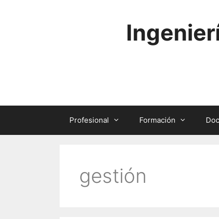
Saltar
al
Ingenier
contenido
Profesional
Formación
Doc
gestión