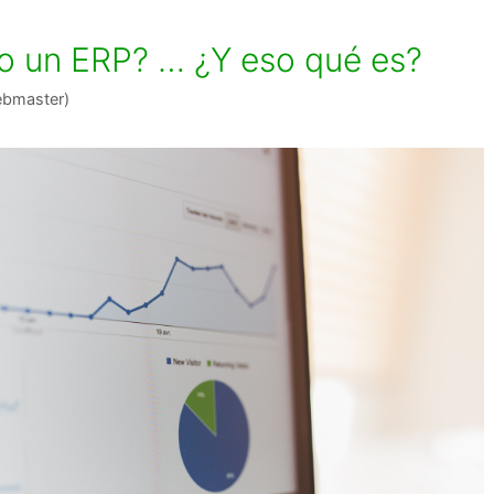
o un ERP? … ¿Y eso qué es?
ebmaster)