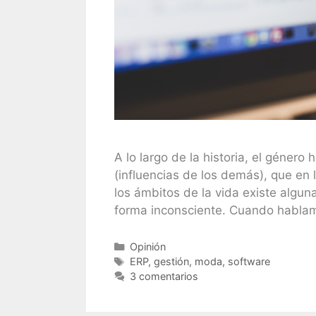
A lo largo de la historia, el géner
(influencias de los demás), que en 
los ámbitos de la vida existe algu
forma inconsciente. Cuando habla
Categorías
Opinión
Etiquetas
ERP
,
gestión
,
moda
,
software
3 comentarios